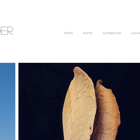
er
home
works
symposium
cour