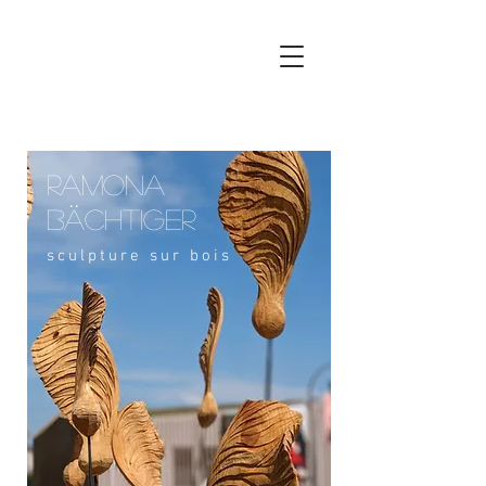
ramona
bächtiger
sculpture sur bois